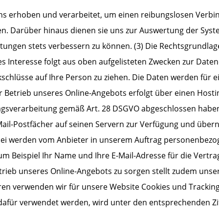
uns erhoben und verarbeitet, um einen reibungslosen Verb
n. Darüber hinaus dienen sie uns zur Auswertung der System
ungen stets verbessern zu können. (3) Die Rechtsgrundlage 
gtes Interesse folgt aus oben aufgelisteten Zwecken zur Dat
chlüsse auf Ihre Person zu ziehen. Die Daten werden für e
 Betrieb unseres Online-Angebots erfolgt über einen Hostin
agsverarbeitung gemäß Art. 28 DSGVO abgeschlossen haben, 
Mail-Postfächer auf seinen Servern zur Verfügung und übe
ei werden vom Anbieter in unserem Auftrag personenbezoge
um Beispiel Ihr Name und Ihre E-Mail-Adresse für die Vertr
trieb unseres Online-Angebots zu sorgen stellt zudem unser
iteren verwenden wir für unsere Website Cookies und Trackin
dafür verwendet werden, wird unter den entsprechenden Zif