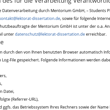
des für die Verarbeitung Verantwortli
 die Datenverarbeitung durch Mentorium GmbH, – Students 
kontakt@lektorat-dissertation.de
, sowie für folgende Intern
chutzbeauftragte der Mentorium GmbH ist unter der o.a. An
il unter
datenschutz@lektorat-dissertation.de
erreichbar.
te
en durch den von Ihnen benutzten Browser automatisch Inf
Log-File gespeichert. Folgende Informationen werden dabei
ers,
s,
n Datei,
folgte (Referrer-URL),
 ggfs. das Betriebssystem Ihres Rechners sowie der Name I