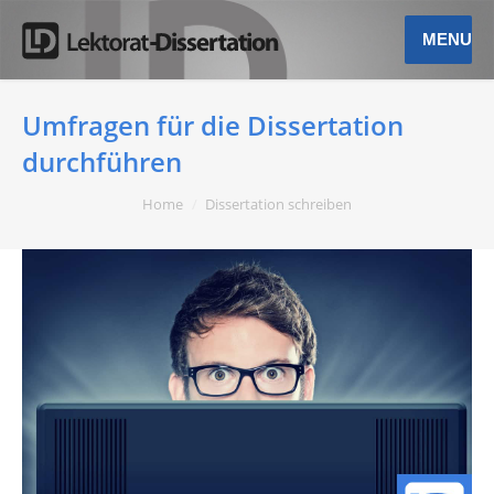
MENU
Umfragen für die Dissertation
durchführen
You are here:
Home
Dissertation schreiben